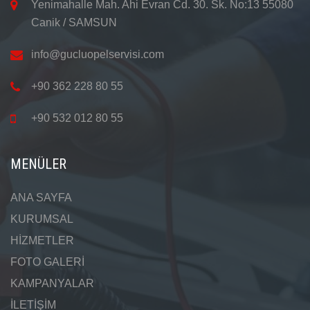
Yenimahalle Mah. Ahi Evran Cd. 30. Sk. No:13 55080
Canik / SAMSUN
info@gucluopelservisi.com
+90 362 228 80 55
+90 532 012 80 55
MENÜLER
ANA SAYFA
KURUMSAL
HİZMETLER
FOTO GALERİ
KAMPANYALAR
İLETİŞİM